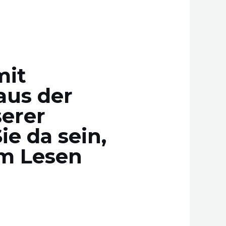
mit
aus der
erer
ie da sein,
im Lesen