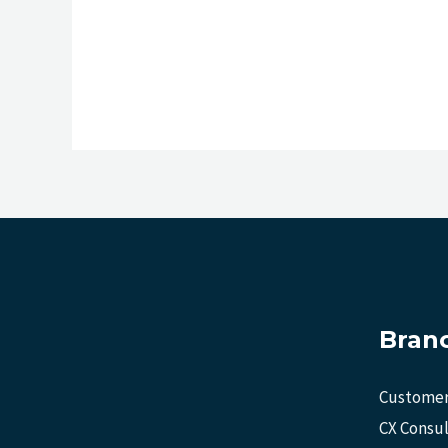
Bran
Customer
CX Consul