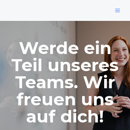
Skip
MAI
to
MEN
content
Werde ein
Teil unseres
Teams. Wir
freuen uns
auf dich!